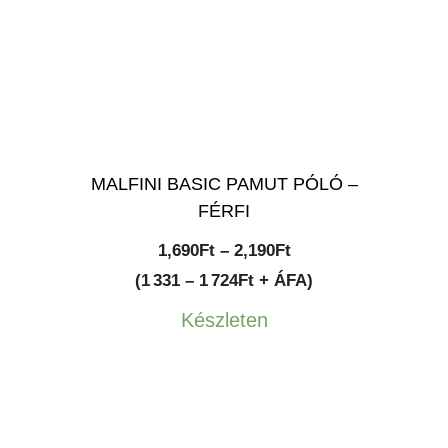
MALFINI BASIC PAMUT PÓLÓ –
FÉRFI
Ártartomány:
1,690
Ft
–
2,190
Ft
1,690Ft
(1 331 – 1 724Ft + ÁFA)
-
Készleten
2,190Ft