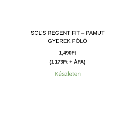
SOL’S REGENT FIT – PAMUT
GYEREK PÓLÓ
1,490
Ft
(1 173Ft + ÁFA)
Készleten