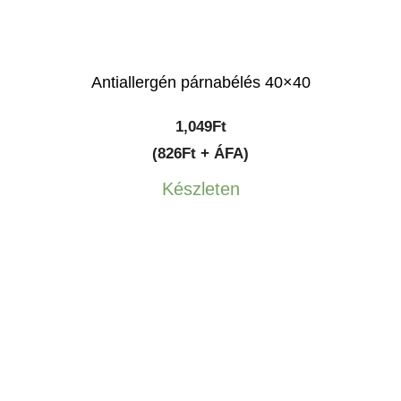
Antiallergén párnabélés 40×40
1,049
Ft
(826Ft + ÁFA)
Készleten