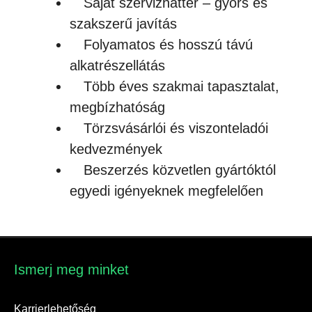
Saját szervizháttér – gyors és
szakszerű javítás
Folyamatos és hosszú távú
alkatrészellátás
Több éves szakmai tapasztalat,
megbízhatóság
Törzsvásárlói és viszonteladói
kedvezmények
Beszerzés közvetlen gyártóktól
egyedi igényeknek megfelelően
Ismerj meg minket​
Karrierlehetőség