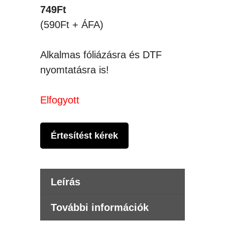
749
Ft
(590Ft + ÁFA)
Alkalmas fóliázásra és DTF
nyomtatásra is!
Elfogyott
Értesítést kérek
Leírás
További információk