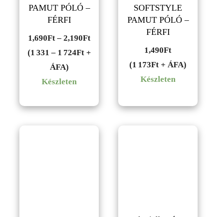
PAMUT PÓLÓ –
SOFTSTYLE
FÉRFI
PAMUT PÓLÓ –
FÉRFI
Ártartomány:
1,690
Ft
–
2,190
Ft
1,490
Ft
1,690Ft
(1 331 – 1 724Ft +
(1 173Ft + ÁFA)
-
ÁFA)
Készleten
2,190Ft
Készleten