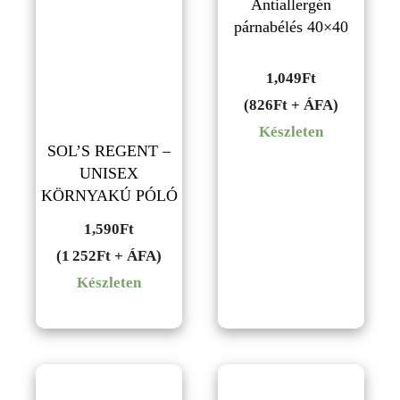
Antiallergén
párnabélés 40×40
1,049
Ft
(826Ft + ÁFA)
Készleten
SOL’S REGENT –
UNISEX
KÖRNYAKÚ PÓLÓ
1,590
Ft
(1 252Ft + ÁFA)
Készleten