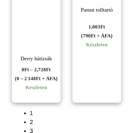
Pamut tolltartó
1,003
Ft
(790Ft + ÁFA)
Készleten
Derry hátizsák
Ártartomány:
0
Ft
–
2,728
Ft
0Ft
(0 – 2 148Ft + ÁFA)
-
Készleten
2,728Ft
1
2
3