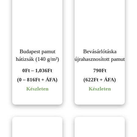
Budapest pamut
Bevásárlótáska
hátizsák (140 g/m²)
újrahasznosított pamut
Ártartomány:
0
Ft
–
1,036
Ft
790
Ft
0Ft
(0 – 816Ft + ÁFA)
(622Ft + ÁFA)
-
Készleten
Készleten
1,036Ft