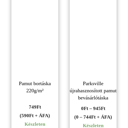
Pamut bortáska
Parksville
220g/m²
újrahasznosított pamut
bevásárlótáska
749
Ft
Ártartomá
0
Ft
–
945
Ft
(590Ft + ÁFA)
0Ft
(0 – 744Ft + ÁFA)
Készleten
-
Készleten