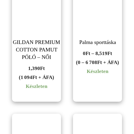
GILDAN PREMIUM
Palma sporttáska
COTTON PAMUT
Ártartom
0
Ft
–
8,519
Ft
PÓLÓ – NŐI
0Ft
(0 – 6 708Ft + ÁFA)
1,390
Ft
-
Készleten
(1 094Ft + ÁFA)
8,519Ft
Készleten