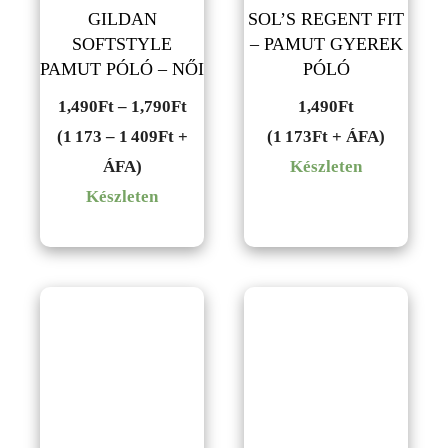
GILDAN
SOL’S REGENT FIT
SOFTSTYLE
– PAMUT GYEREK
PAMUT PÓLÓ – NŐI
PÓLÓ
Ártartomány:
1,490
Ft
–
1,790
Ft
1,490
Ft
1,490Ft
(1 173 – 1 409Ft +
(1 173Ft + ÁFA)
-
ÁFA)
Készleten
1,790Ft
Készleten