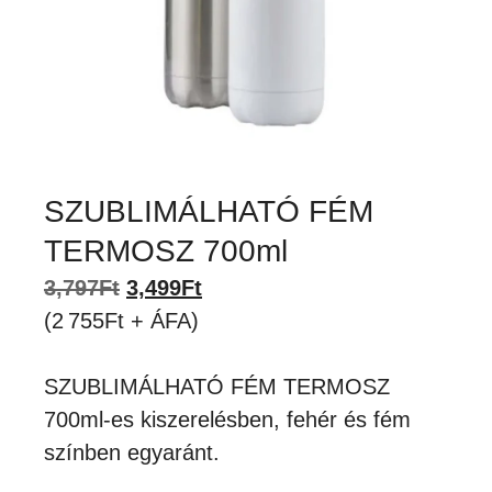
SZUBLIMÁLHATÓ FÉM
TERMOSZ 700ml
Original
Current
3,797
Ft
3,499
Ft
price
price
(2 755Ft + ÁFA)
was:
is:
3,797Ft.
3,499Ft.
SZUBLIMÁLHATÓ FÉM TERMOSZ
700ml-es kiszerelésben, fehér és fém
színben egyaránt.