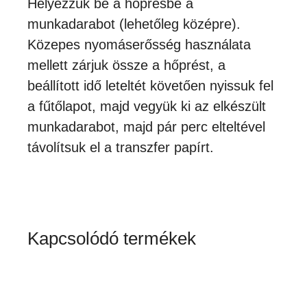
Helyezzük be a hőprésbe a
munkadarabot (lehetőleg középre).
Közepes nyomáserősség használata
mellett zárjuk össze a hőprést, a
beállított idő leteltét követően nyissuk fel
a fűtőlapot, majd vegyük ki az elkészült
munkadarabot, majd pár perc elteltével
távolítsuk el a transzfer papírt.
Kapcsolódó termékek