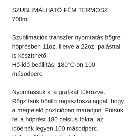
SZUBLIMÁLHATÓ FÉM TERMOSZ
700ml
Szublimációs transzfer nyomtatás bögre
hőprésben 11oz. illetve a 22oz. palásttal
is készíthető
Hő-idő beállítás: 180°C-on 100
másodperc
Nyomtassuk ki a grafikát tükrözve.
Rögzítsük hőálló ragasztószalaggal, hogy
a megfelelő pozícióban maradjon. Fűtsük
fel a hőprést 180 celsius fokra, az
időérték legyen 100 másodperc.