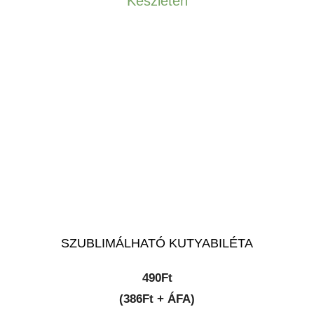
Készleten
SZUBLIMÁLHATÓ KUTYABILÉTA
490
Ft
(386Ft + ÁFA)