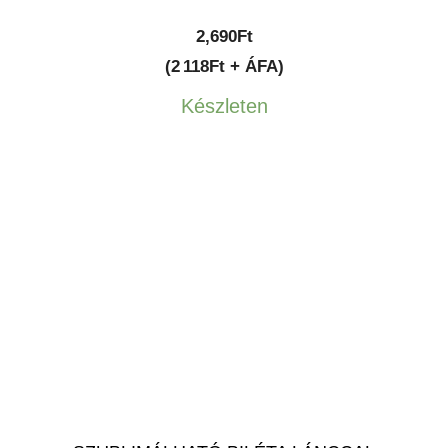
2,690
Ft
(2 118Ft + ÁFA)
Készleten