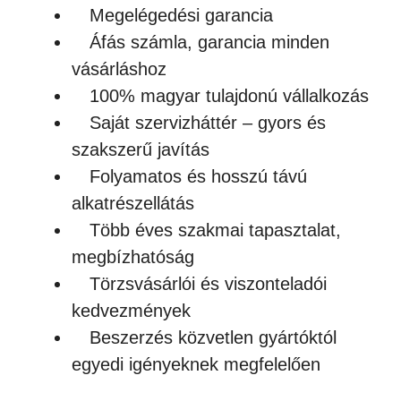
Megelégedési garancia
Áfás számla, garancia minden
vásárláshoz
100% magyar tulajdonú vállalkozás
Saját szervizháttér – gyors és
szakszerű javítás
Folyamatos és hosszú távú
alkatrészellátás
Több éves szakmai tapasztalat,
megbízhatóság
Törzsvásárlói és viszonteladói
kedvezmények
Beszerzés közvetlen gyártóktól
egyedi igényeknek megfelelően