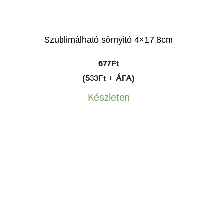
Szublimálható sörnyitó 4×17,8cm
677
Ft
(533Ft + ÁFA)
Készleten