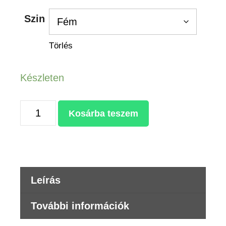
Szin
Törlés
Készleten
SZUBLIMÁLHATÓ
Kosárba teszem
FÉM
TERMOSZ
700ml
mennyiség
Leírás
További információk