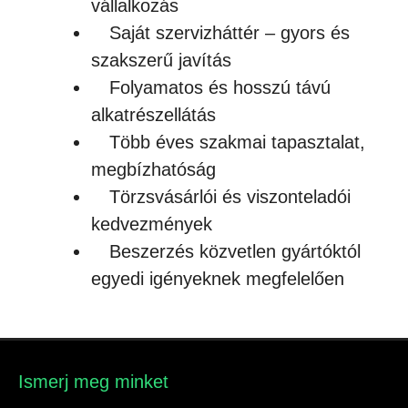
vállalkozás
Saját szervizháttér – gyors és
szakszerű javítás
Folyamatos és hosszú távú
alkatrészellátás
Több éves szakmai tapasztalat,
megbízhatóság
Törzsvásárlói és viszonteladói
kedvezmények
Beszerzés közvetlen gyártóktól
egyedi igényeknek megfelelően
Ismerj meg minket​