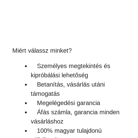
KÖRNYAKÚ PÓLÓ
1,590
Ft
(1 252Ft + ÁFA)
Készleten
Miért válassz minket?
Személyes megtekintés és
kipróbálási lehetőség
Betanítás, vásárlás utáni
támogatás
Megelégedési garancia
Áfás számla, garancia minden
vásárláshoz
100% magyar tulajdonú