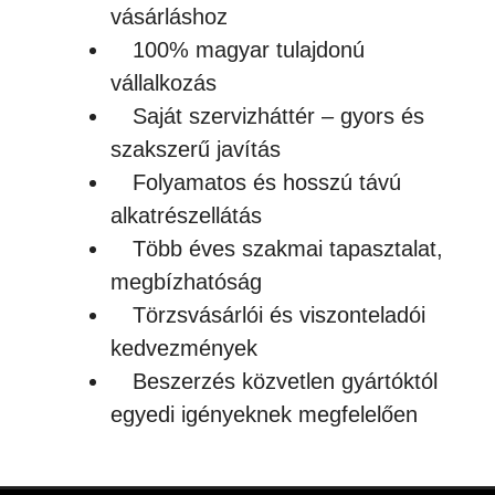
vásárláshoz
100% magyar tulajdonú
vállalkozás
Saját szervizháttér – gyors és
szakszerű javítás
Folyamatos és hosszú távú
alkatrészellátás
Több éves szakmai tapasztalat,
megbízhatóság
Törzsvásárlói és viszonteladói
kedvezmények
Beszerzés közvetlen gyártóktól
egyedi igényeknek megfelelően