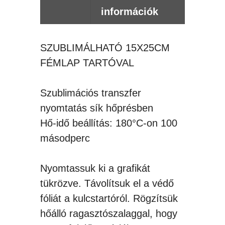
információk
SZUBLIMÁLHATÓ 15X25CM
FÉMLAP TARTÓVAL
Szublimációs transzfer
nyomtatás sík hőprésben
Hő-idő beállítás: 180°C-on 100
másodperc
Nyomtassuk ki a grafikát
tükrözve. Távolítsuk el a védő
fóliát a kulcstartóról. Rögzítsük
hőálló ragasztószalaggal, hogy