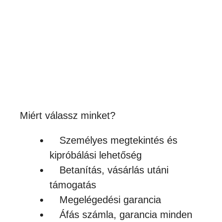
SZUBLIMÁLHATÓ ZOMÁNCOZOTT
FÉM BÖGRE VÁLASZTHATÓ
SZÍNŰ PEREMMEL
1,090
Ft
(858Ft + ÁFA)
Készleten
Miért válassz minket?
Személyes megtekintés és
kipróbálási lehetőség
Betanítás, vásárlás utáni
támogatás
Megelégedési garancia
Áfás számla, garancia minden