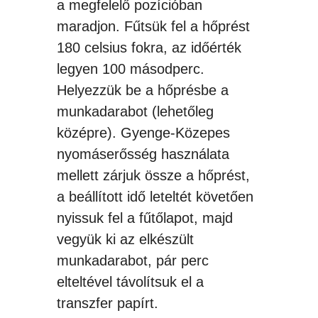
a megfelelő pozícióban
maradjon. Fűtsük fel a hőprést
180 celsius fokra, az időérték
legyen 100 másodperc.
Helyezzük be a hőprésbe a
munkadarabot (lehetőleg
középre). Gyenge-Közepes
nyomáserősség használata
mellett zárjuk össze a hőprést,
a beállított idő leteltét követően
nyissuk fel a fűtőlapot, majd
vegyük ki az elkészült
munkadarabot, pár perc
elteltével távolítsuk el a
transzfer papírt.