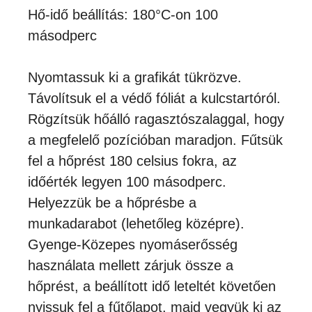
Hő-idő beállítás: 180°C-on 100
másodperc
Nyomtassuk ki a grafikát tükrözve.
Távolítsuk el a védő fóliát a kulcstartóról.
Rögzítsük hőálló ragasztószalaggal, hogy
a megfelelő pozícióban maradjon. Fűtsük
fel a hőprést 180 celsius fokra, az
időérték legyen 100 másodperc.
Helyezzük be a hőprésbe a
munkadarabot (lehetőleg középre).
Gyenge-Közepes nyomáserősség
használata mellett zárjuk össze a
hőprést, a beállított idő leteltét követően
nyissuk fel a fűtőlapot, majd vegyük ki az