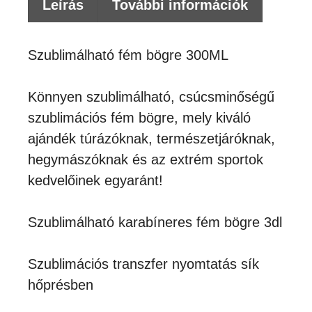
Leírás
További információk
Szublimálható fém bögre 300ML
Könnyen szublimálható, csúcsminőségű
szublimációs fém bögre, mely kiváló
ajándék túrázóknak, természetjáróknak,
hegymászóknak és az extrém sportok
kedvelőinek egyaránt!
Szublimálható karabíneres fém bögre 3dl
Szublimációs transzfer nyomtatás sík
hőprésben