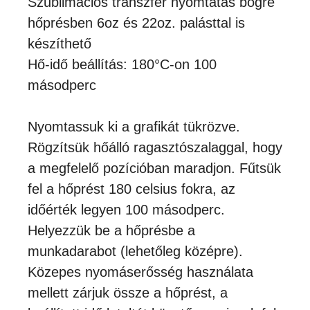
Szublimációs transzfer nyomtatás bögre
hőprésben 6oz és 22oz. palásttal is
készíthető
Hő-idő beállítás: 180°C-on 100
másodperc
Nyomtassuk ki a grafikát tükrözve.
Rögzítsük hőálló ragasztószalaggal, hogy
a megfelelő pozícióban maradjon. Fűtsük
fel a hőprést 180 celsius fokra, az
időérték legyen 100 másodperc.
Helyezzük be a hőprésbe a
munkadarabot (lehetőleg középre).
Közepes nyomáserősség használata
mellett zárjuk össze a hőprést, a