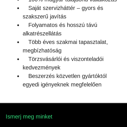
Saját szervizháttér – gyors és
szakszerű javítás
Folyamatos és hosszú távú
alkatrészellátás
Több éves szakmai tapasztalat,
megbízhatóság
Törzsvásárlói és viszonteladói
kedvezmények
Beszerzés közvetlen gyártóktól
egyedi igényeknek megfelelően
Ismerj meg minket​