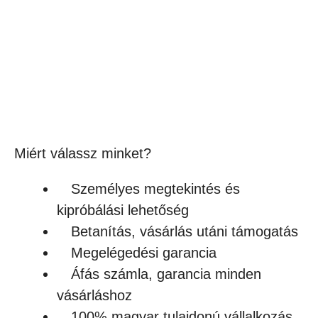
SZUBLIMÁLHATÓ ZOMÁNCOZOTT FÉM
BÖGRE VÁLASZTHATÓ SZÍNŰ PEREMMEL
1,090
Ft
(858Ft + ÁFA)
Készleten
Miért válassz minket?
Személyes megtekintés és
kipróbálási lehetőség
Betanítás, vásárlás utáni támogatás
Megelégedési garancia
Áfás számla, garancia minden
vásárláshoz
100% magyar tulajdonú vállalkozás