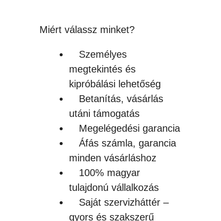
HŐPRÉSEKHEZ
mennyiség
Miért válassz minket?
Személyes
megtekintés és
kipróbálási lehetőség
Betanítás, vásárlás
utáni támogatás
Megelégedési garancia
Áfás számla, garancia
minden vásárláshoz
100% magyar
tulajdonú vállalkozás
Saját szervizháttér –
gyors és szakszerű