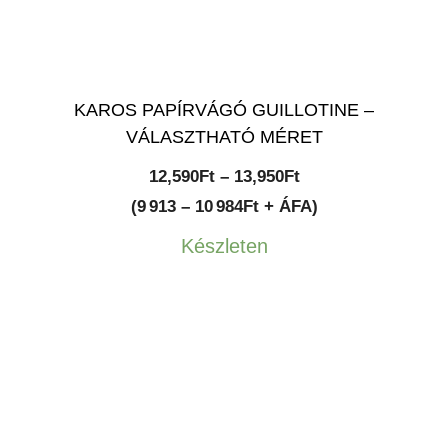
KAROS PAPÍRVÁGÓ GUILLOTINE –
VÁLASZTHATÓ MÉRET
Ártartomány:
12,590
Ft
–
13,950
Ft
12,590Ft
(9 913 – 10 984Ft + ÁFA)
-
Készleten
13,950Ft