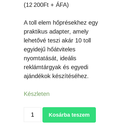
(12 200Ft + ÁFA)
A toll elem hőprésekhez egy
praktikus adapter, amely
lehetővé teszi akár 10 toll
egyidejű hőátviteles
nyomtatását, ideális
reklámtárgyak és egyedi
ajándékok készítéséhez.
Készleten
TOLL
Kosárba teszem
ELEM
AUPLEX