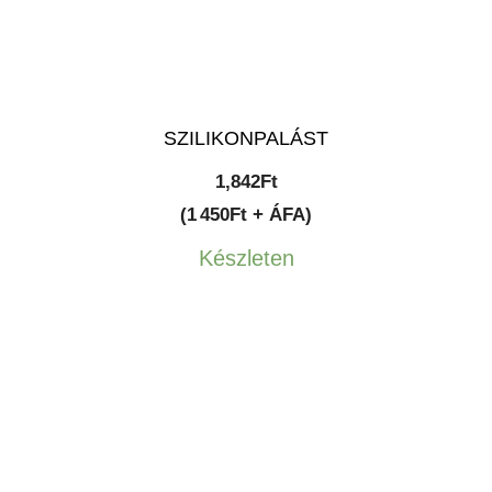
SZILIKONPALÁST
1,842
Ft
(1 450Ft + ÁFA)
Készleten