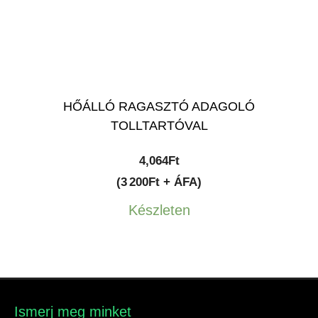
HŐÁLLÓ RAGASZTÓ ADAGOLÓ
TOLLTARTÓVAL
4,064
Ft
(3 200Ft + ÁFA)
Készleten
Ismerj meg minket​