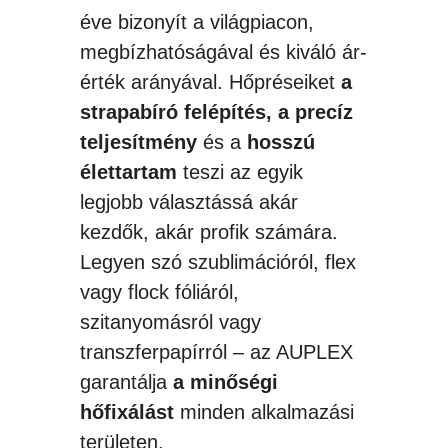
éve bizonyít a világpiacon,
megbízhatóságával és kiváló ár-
érték arányával. Hőpréseiket
a
strapabíró felépítés, a precíz
teljesítmény
és a
hosszú
élettartam
teszi az egyik
legjobb választássá akár
kezdők, akár profik számára.
Legyen szó szublimációról, flex
vagy flock fóliáról,
szitanyomásról vagy
transzferpapírról – az AUPLEX
garantálja
a minőségi
hőfixálást
minden alkalmazási
területen.