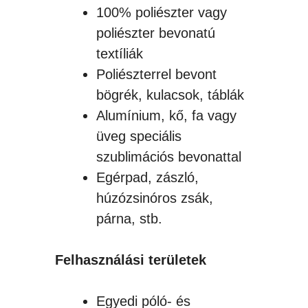
100% poliészter vagy
poliészter bevonatú
textíliák
Poliészterrel bevont
bögrék, kulacsok, táblák
Alumínium, kő, fa vagy
üveg speciális
szublimációs bevonattal
Egérpad, zászló,
húzózsinóros zsák,
párna, stb.
Felhasználási területek
Egyedi póló- és