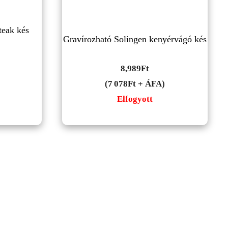
teak kés
Gravírozható Solingen kenyérvágó kés
8,989
Ft
(7 078Ft + ÁFA)
Elfogyott