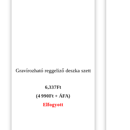
Gravírozható reggeliző deszka szett
6,337
Ft
(4 990Ft + ÁFA)
Elfogyott