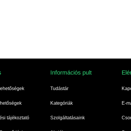
​
Információs pult​
Elé
 lehetőségek
Tudástár
Kapc
lehetőségek
Kategóriák
E-ma
si tájékoztató
Szolgáltatásaink
Cso