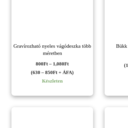
Gravírozható nyeles vágódeszka több
Bükk 
méretben
Ártartomány:
800
Ft
–
1,080
Ft
(
800Ft
(630 – 850Ft + ÁFA)
-
Készleten
1,080Ft