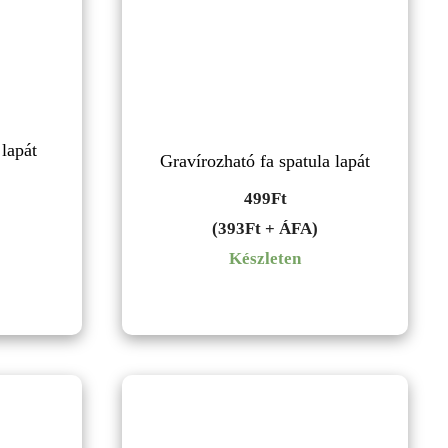
lapát
Gravírozható fa spatula lapát
499
Ft
(393Ft + ÁFA)
Készleten