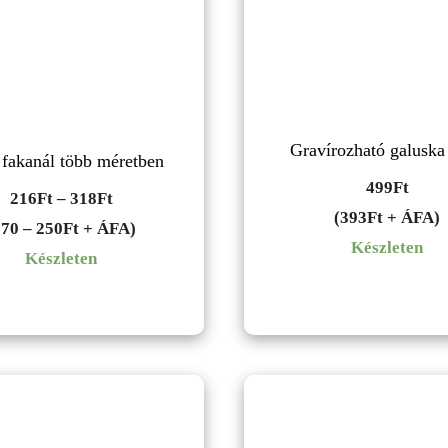
Gravírozható galuska 
fakanál több méretben
499
Ft
Ártartomány:
216
Ft
–
318
Ft
(393Ft + ÁFA)
216Ft
170 – 250Ft + ÁFA)
Készleten
-
Készleten
318Ft