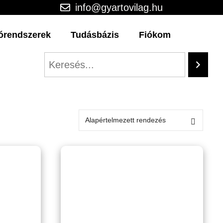
info@gyartovilag.hu
órendszerek
Tudásbázis
Fiókom