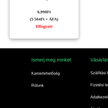
6,990
Ft
(5 504Ft + ÁFA)
Elfogyott
Ismerj meg minket​
Vásárlás
Szállítási
Karrierlehetőség
Fizetési 
Rólunk
Adatkezelé