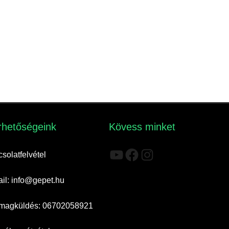
rhetőségeink​
Kövess minket
YouTube
Facebook
Instagram
solatfelvétel
il: info@gepet.hu
magküldés: 06702058921