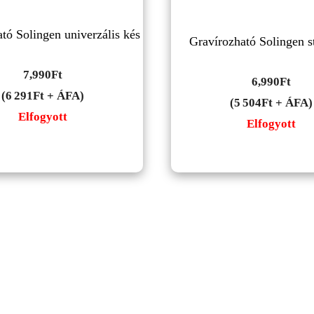
tó Solingen univerzális kés
Gravírozható Solingen s
7,990
Ft
6,990
Ft
(6 291Ft + ÁFA)
(5 504Ft + ÁFA)
Elfogyott
Elfogyott