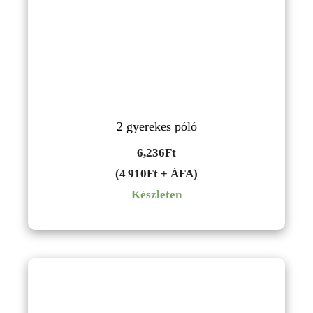
2 gyerekes póló
6,236
Ft
(4 910Ft + ÁFA)
Készleten