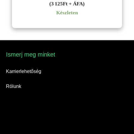
(3 125Ft + ÁFA)
Készleten
Ismerj meg minket​
Karrierlehetőség
Rólunk