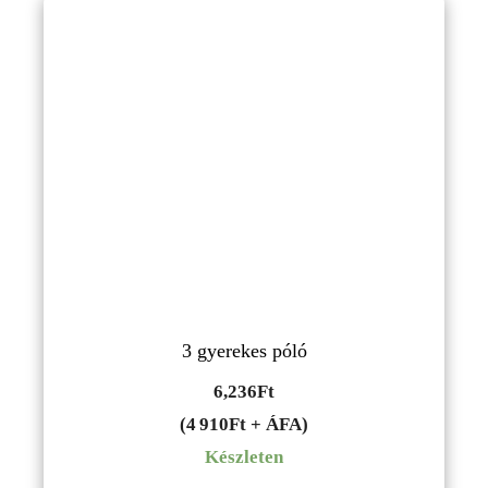
3 gyerekes póló
6,236
Ft
(4 910Ft + ÁFA)
Készleten