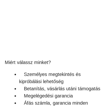
Innsbruck karc papír füzet
610
Ft
(480Ft + ÁFA)
Készleten
Miért válassz minket?
Személyes megtekintés és
kipróbálási lehetőség
Betanítás, vásárlás utáni támogatás
Megelégedési garancia
Áfás számla, garancia minden