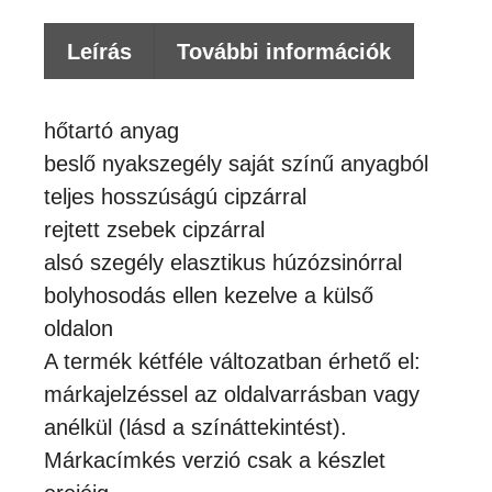
Leírás
További információk
hőtartó anyag
beslő nyakszegély saját színű anyagból
teljes hosszúságú cipzárral
rejtett zsebek cipzárral
alsó szegély elasztikus húzózsinórral
bolyhosodás ellen kezelve a külső
oldalon
A termék kétféle változatban érhető el:
márkajelzéssel az oldalvarrásban vagy
anélkül (lásd a színáttekintést).
Márkacímkés verzió csak a készlet