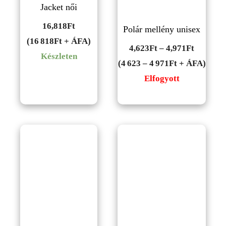
Jacket női
16,818
Ft
Polár mellény unisex
(16 818Ft + ÁFA)
Ártarto
4,623
Ft
–
4,971
Ft
Készleten
4,623Ft
(4 623 – 4 971Ft + ÁFA)
-
Elfogyott
4,971Ft