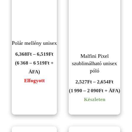
Polár mellény unisex
Ártartomány:
6,368
Ft
–
6,519
Ft
Malfini Pixel
6,368Ft
(6 368 – 6 519Ft +
szublimálható unisex
póló
-
ÁFA)
6,519Ft
Elfogyott
Ártarto
2,527
Ft
–
2,654
Ft
2,527Ft
(1 990 – 2 090Ft + ÁFA)
-
Készleten
2,654Ft