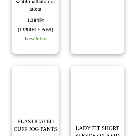
szublimálható női
atléta
1,384
Ft
(1 090Ft + ÁFA)
Készleten
ELASTICATED
LADY FIT SHORT
CUFF JOG PANTS
SLEEVE OXFORD