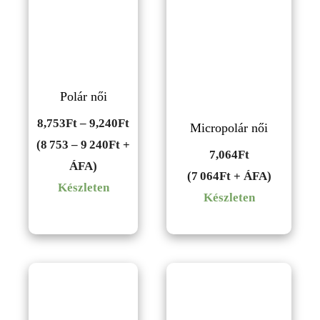
Polár női
Ártartomány:
8,753
Ft
–
9,240
Ft
Micropolár női
8,753Ft
(8 753 – 9 240Ft +
7,064
Ft
-
ÁFA)
(7 064Ft + ÁFA)
9,240Ft
Készleten
Készleten