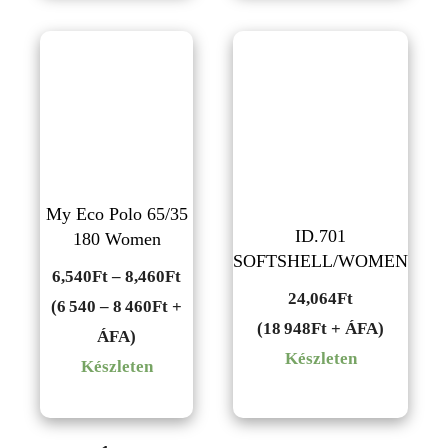
My Eco Polo 65/35
ID.701
180 Women
SOFTSHELL/WOMEN
Ártartomány:
6,540
Ft
–
8,460
Ft
24,064
Ft
6,540Ft
(6 540 – 8 460Ft +
(18 948Ft + ÁFA)
-
ÁFA)
Készleten
8,460Ft
Készleten