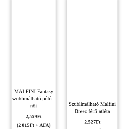
MALFINI Fantasy
szublimálható póló –
Szublimálható Malfini
női
Breez férfi atléta
2,559
Ft
2,527
Ft
(2 015Ft + ÁFA)