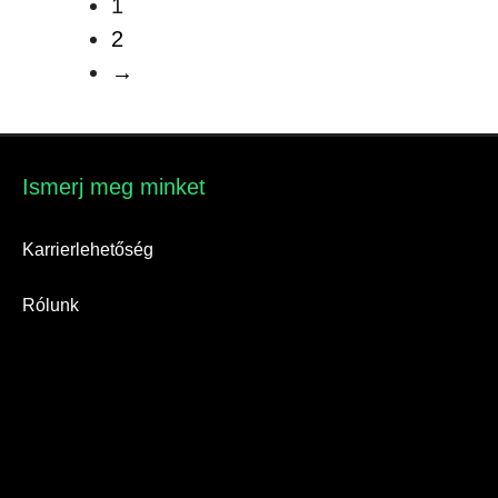
1
2
→
Ismerj meg minket​
Karrierlehetőség
Rólunk