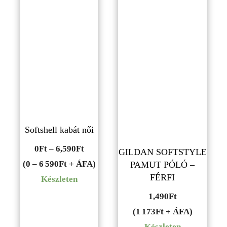
Softshell kabát női
Ártartomány:
0
Ft
–
6,590
Ft
GILDAN SOFTSTYLE
0Ft
(0 – 6 590Ft + ÁFA)
PAMUT PÓLÓ –
FÉRFI
-
Készleten
6,590Ft
1,490
Ft
(1 173Ft + ÁFA)
Készleten