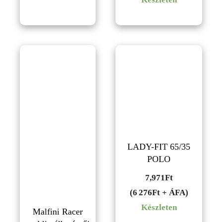
LADY-FIT 65/35
POLO
7,971
Ft
(6 276Ft + ÁFA)
Készleten
Malfini Racer