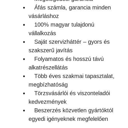
Áfás számla, garancia minden
vásárláshoz
100% magyar tulajdonú
vállalkozás
Saját szervizháttér – gyors és
szakszerű javítás
Folyamatos és hosszú távú
alkatrészellátás
Több éves szakmai tapasztalat,
megbízhatóság
Törzsvásárlói és viszonteladói
kedvezmények
Beszerzés közvetlen gyártóktól
egyedi igényeknek megfelelően