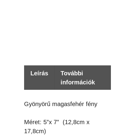
t
t
Értes
kér
Leírás
További
információk
Gyönyörű magasfehér fény
Méret: 5”x 7” (12,8cm x
17,8cm)