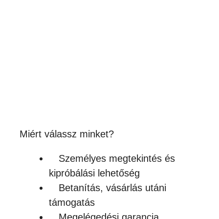
Prémium szublimációs üvegkép fa
hátlappal
3,490
Ft
(2 748Ft + ÁFA)
Készleten
Miért válassz minket?
Személyes megtekintés és
kipróbálási lehetőség
Betanítás, vásárlás utáni
támogatás
Megelégedési garancia