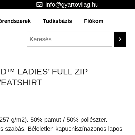
info@gyartovilag.hu
órendszerek
Tudásbázis
Fiókom
D™ LADIES’ FULL ZIP
EATSHIRT
257 g/m2). 50% pamut / 50% poliészter.
os szabás. Béleletlen kapucniszínazonos lapos