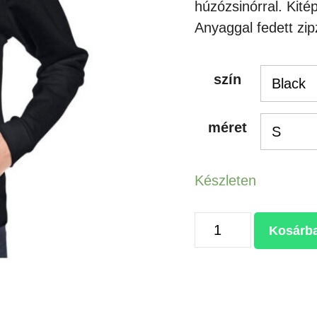
húzózsinórral. Kité
Anyaggal fedett zipz
szín
méret
Készleten
HEAVY
Kosárb
BLEND™
LADIES'
FULL
ZIP