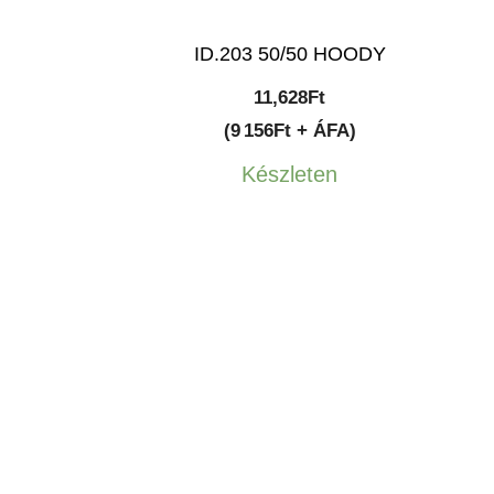
ID.203 50/50 HOODY
11,628
Ft
(9 156Ft + ÁFA)
Készleten