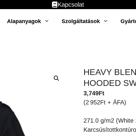
Kapcsolat
Alapanyagok
Szolgáltatások
Gyárt
HEAVY BLEN
HOODED SW
3,749
Ft
(2 952Ft + ÁFA)
271.0 g/m2 (White 
Karcsúsítottkontúr