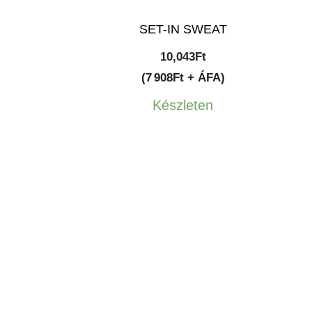
SET-IN SWEAT
10,043
Ft
(7 908Ft + ÁFA)
Készleten