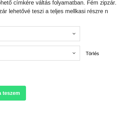
phető címkére váltás folyamatban. Fém zipzár.
ár lehetővé teszi a teljes mellkasi részre n
Törlés
a teszem