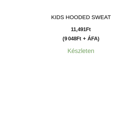
KIDS HOODED SWEAT
11,491
Ft
(9 048Ft + ÁFA)
Készleten