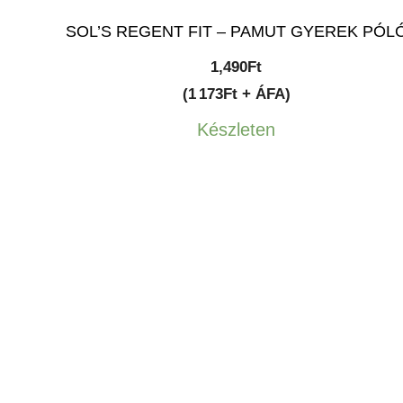
SOL’S REGENT FIT – PAMUT GYEREK PÓL
1,490
Ft
(1 173Ft + ÁFA)
Készleten