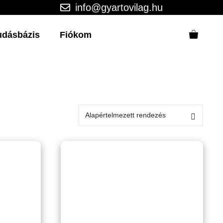
info@gyartovilag.hu
udásbázis
Fiókom