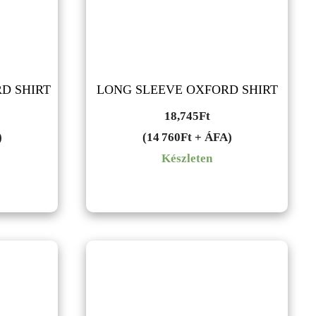
D SHIRT
LONG SLEEVE OXFORD SHIRT
18,745
Ft
)
(14 760Ft + ÁFA)
Készleten