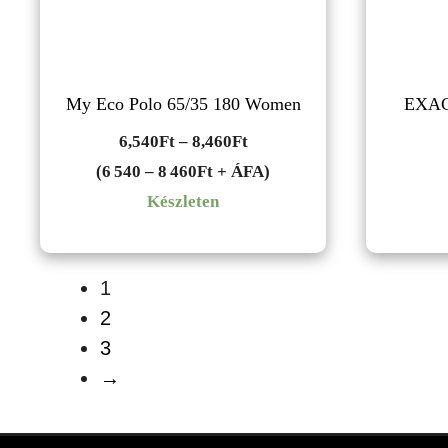
My Eco Polo 65/35 180 Women
EXAC
Ártartomány:
6,540
Ft
–
8,460
Ft
6,540Ft
(6 540 – 8 460Ft + ÁFA)
-
Készleten
8,460Ft
1
2
3
→