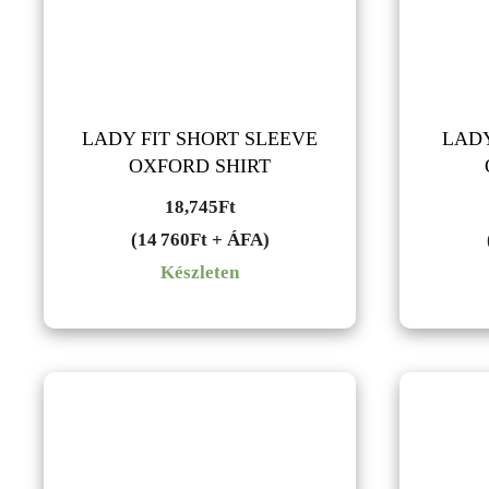
LADY FIT SHORT SLEEVE
LADY
OXFORD SHIRT
18,745
Ft
(14 760Ft + ÁFA)
Készleten