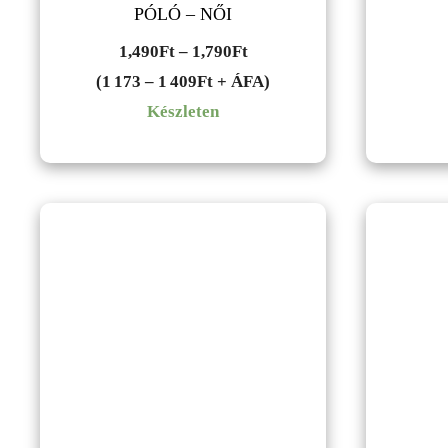
PÓLÓ – NŐI
Ártartomány:
1,490
Ft
–
1,790
Ft
1,490Ft
(1 173 – 1 409Ft + ÁFA)
-
Készleten
1,790Ft