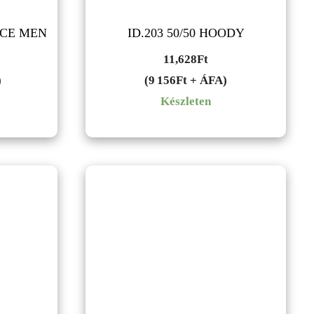
ECE MEN
ID.203 50/50 HOODY
11,628
Ft
)
(9 156Ft + ÁFA)
Készleten