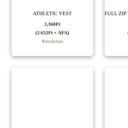
ATHLETIC VEST
FULL ZI
3,368
Ft
(2 652Ft + ÁFA)
Készleten