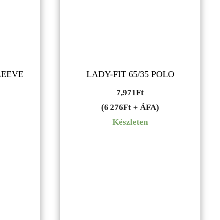
LEEVE
LADY-FIT 65/35 POLO
7,971
Ft
(6 276Ft + ÁFA)
Készleten