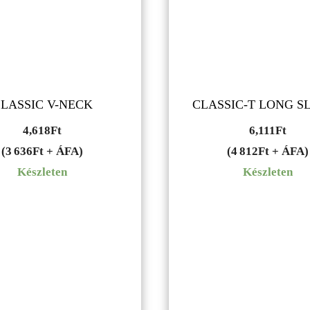
LASSIC V-NECK
CLASSIC-T LONG S
4,618
Ft
6,111
Ft
(3 636Ft + ÁFA)
(4 812Ft + ÁFA)
Készleten
Készleten