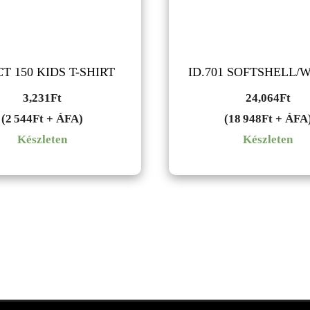
T 150 KIDS T-SHIRT
ID.701 SOFTSHELL
3,231
Ft
24,064
Ft
(2 544Ft + ÁFA)
(18 948Ft + ÁFA
Készleten
Készleten