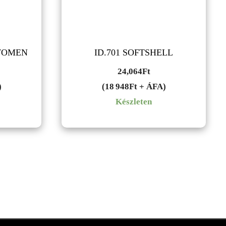
/WOMEN
ID.701 SOFTSHELL
24,064
Ft
)
(18 948Ft + ÁFA)
Készleten