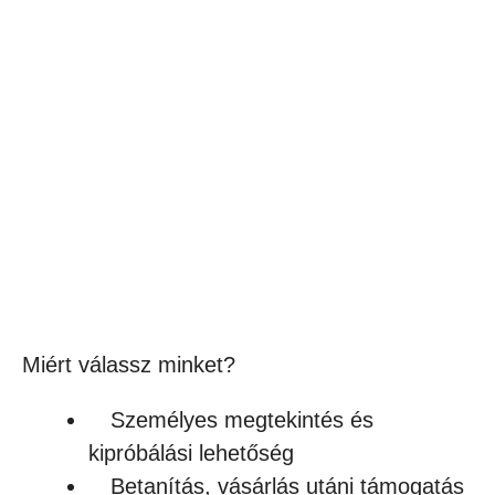
SOL’S REGENT – UNISEX KÖRNYAKÚ
PÓLÓ
1,590
Ft
(1 252Ft + ÁFA)
Készleten
Miért válassz minket?
Személyes megtekintés és
kipróbálási lehetőség
Betanítás, vásárlás utáni támogatás