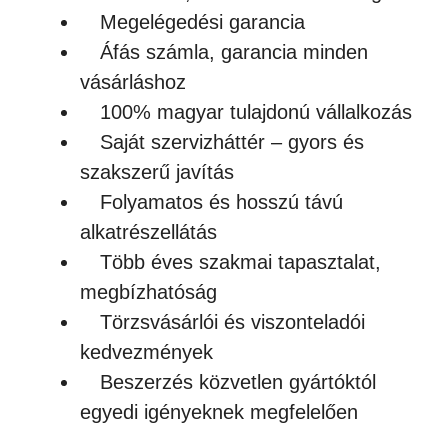
Megelégedési garancia
Áfás számla, garancia minden
vásárláshoz
100% magyar tulajdonú vállalkozás
Saját szervizháttér – gyors és
szakszerű javítás
Folyamatos és hosszú távú
alkatrészellátás
Több éves szakmai tapasztalat,
megbízhatóság
Törzsvásárlói és viszonteladói
kedvezmények
Beszerzés közvetlen gyártóktól
egyedi igényeknek megfelelően