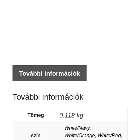
SO
MI
-
NŐ
2
SZ
R
UJ
További információk
P
me
További információk
0.118 kg
Tömeg
White/Navy
,
szín
White/Orange
,
White/Red
,