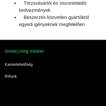
Törzsvásárlói és viszonteladói
kedvezmények
Beszerzés közvetlen gyártóktól
egyedi igényeknek megfelelően
Ismerj meg minket​
Karrierlehetőség
Rólunk