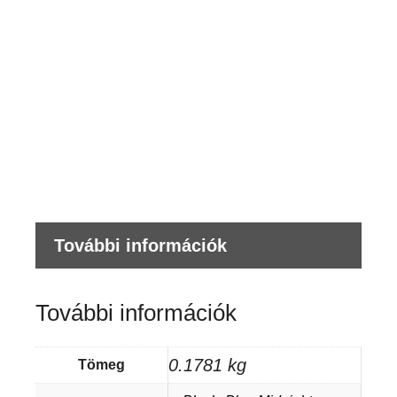
CLA
V-
NEC
K
men
t
További információk
További információk
0.1781 kg
Tömeg