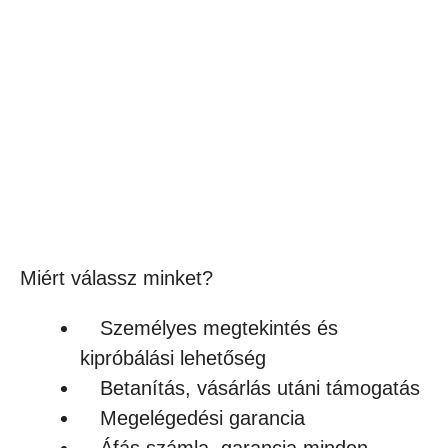
SOL’S REGENT – UNISEX KÖRNYAKÚ
PÓLÓ
1,590
Ft
(1 252Ft + ÁFA)
Készleten
Miért válassz minket?
Személyes megtekintés és
kipróbálási lehetőség
Betanítás, vásárlás utáni támogatás
Megelégedési garancia