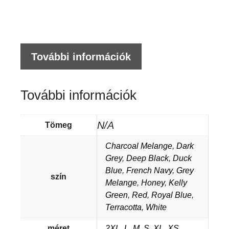
FÉ
K
TE
P
További információk
me
További információk
N/A
Tömeg
Charcoal Melange
,
Dark
Grey
,
Deep Black
,
Duck
Blue
,
French Navy
,
Grey
szín
Melange
,
Honey
,
Kelly
Green
,
Red
,
Royal Blue
,
Terracotta
,
White
méret
2XL
,
L
,
M
,
S
,
XL
,
XS