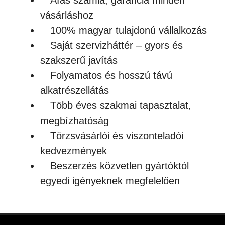
Áfás számla, garancia minden
vásárláshoz
100% magyar tulajdonú vállalkozás
Saját szervizháttér – gyors és
szakszerű javítás
Folyamatos és hosszú távú
alkatrészellátás
Több éves szakmai tapasztalat,
megbízhatóság
Törzsvásárlói és viszonteladói
kedvezmények
Beszerzés közvetlen gyártóktól
egyedi igényeknek megfelelően