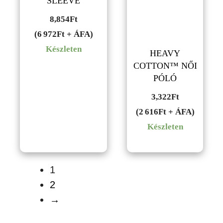
SLEEVE
8,854
Ft
(6 972Ft + ÁFA)
Készleten
HEAVY
COTTON™ NŐI
PÓLÓ
3,322
Ft
(2 616Ft + ÁFA)
Készleten
1
2
→