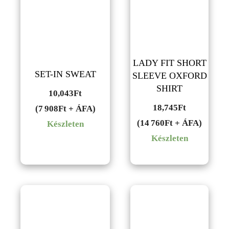
LADY FIT SHORT
SET-IN SWEAT
SLEEVE OXFORD
SHIRT
10,043
Ft
18,745
Ft
(7 908Ft + ÁFA)
(14 760Ft + ÁFA)
Készleten
Készleten