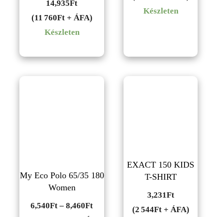
14,935
Ft
Készleten
(11 760Ft + ÁFA)
Készleten
EXACT 150 KIDS
My Eco Polo 65/35 180
T-SHIRT
Women
3,231
Ft
Ártartomány:
6,540
Ft
–
8,460
Ft
(2 544Ft + ÁFA)