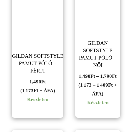
GILDAN
SOFTSTYLE
GILDAN SOFTSTYLE
PAMUT PÓLÓ –
PAMUT PÓLÓ –
NŐI
FÉRFI
Ártart
1,490
Ft
–
1,790
Ft
1,490
Ft
1,490F
(1 173 – 1 409Ft +
(1 173Ft + ÁFA)
-
ÁFA)
Készleten
1,790F
Készleten