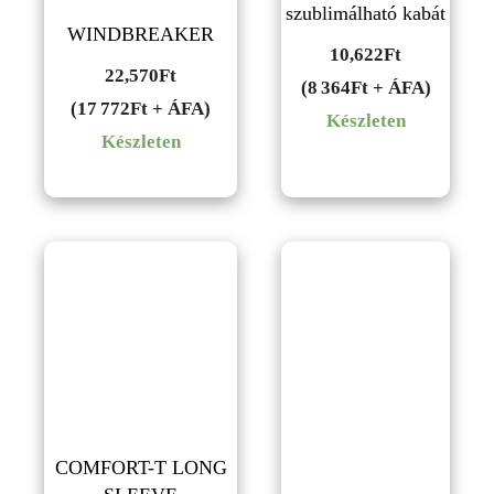
szublimálható kabát
WINDBREAKER
10,622
Ft
22,570
Ft
(8 364Ft + ÁFA)
(17 772Ft + ÁFA)
Készleten
Készleten
COMFORT-T LONG