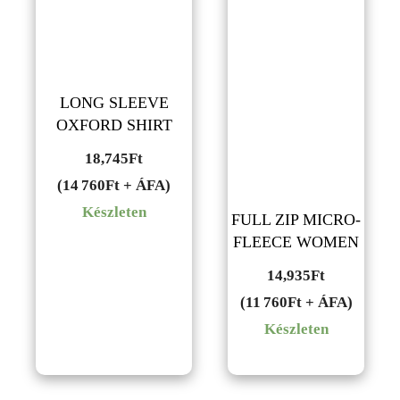
LONG SLEEVE
OXFORD SHIRT
18,745
Ft
(14 760Ft + ÁFA)
Készleten
FULL ZIP MICRO-
FLEECE WOMEN
14,935
Ft
(11 760Ft + ÁFA)
Készleten