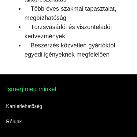
Több éves szakmai tapasztalat,
megbízhatóság
Törzsvásárlói és viszonteladói
kedvezmények
Beszerzés közvetlen gyártóktól
egyedi igényeknek megfelelően
Ismerj meg minket​
Karrierlehetőség
Rólunk