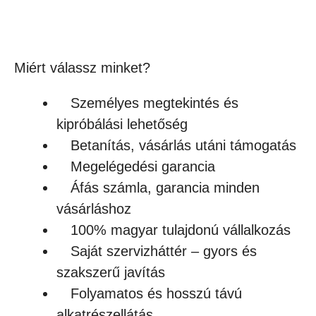
(1 252Ft + ÁFA)
Készleten
Miért válassz minket?
Személyes megtekintés és
kipróbálási lehetőség
Betanítás, vásárlás utáni támogatás
Megelégedési garancia
Áfás számla, garancia minden
vásárláshoz
100% magyar tulajdonú vállalkozás
Saját szervizháttér – gyors és
szakszerű javítás
Folyamatos és hosszú távú
alkatrészellátás