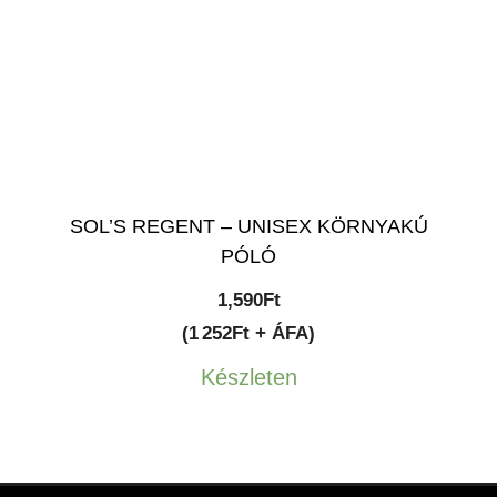
SOL’S REGENT – UNISEX KÖRNYAKÚ
PÓLÓ
1,590
Ft
(1 252Ft + ÁFA)
Készleten