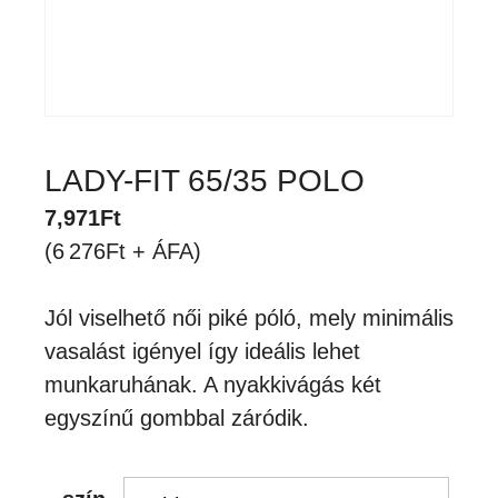
LADY-FIT 65/35 POLO
7,971
Ft
(6 276Ft + ÁFA)
Jól viselhető női piké póló, mely minimális
vasalást igényel így ideális lehet
munkaruhának. A nyakkivágás két
egyszínű gombbal záródik.