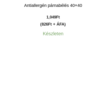
Antiallergén párnabélés 40×40
1,049
Ft
(826Ft + ÁFA)
Készleten