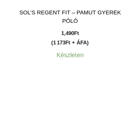
SOL’S REGENT FIT – PAMUT GYEREK
PÓLÓ
1,490
Ft
(1 173Ft + ÁFA)
Készleten