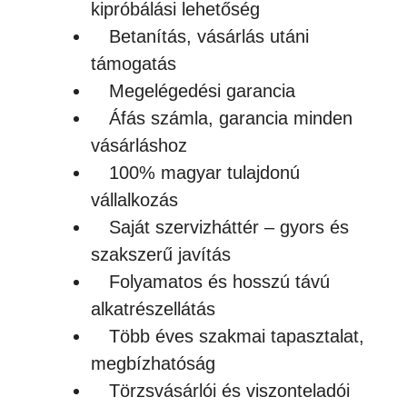
kipróbálási lehetőség
Betanítás, vásárlás utáni
támogatás
Megelégedési garancia
Áfás számla, garancia minden
vásárláshoz
100% magyar tulajdonú
vállalkozás
Saját szervizháttér – gyors és
szakszerű javítás
Folyamatos és hosszú távú
alkatrészellátás
Több éves szakmai tapasztalat,
megbízhatóság
Törzsvásárlói és viszonteladói