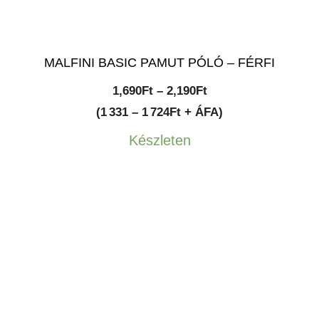
MALFINI BASIC PAMUT PÓLÓ – FÉRFI
Ártartomány:
1,690
Ft
–
2,190
Ft
1,690Ft
(1 331 – 1 724Ft + ÁFA)
-
Készleten
2,190Ft