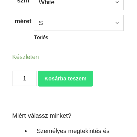
szín
méret
Törlés
Készleten
LADY-
Kosárba teszem
FIT
65/35
POLO
mennyiség
Miért válassz minket?
Személyes megtekintés és