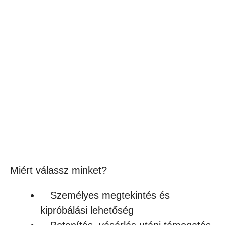
SOL’S REGENT – UNISEX KÖRNYAKÚ
PÓLÓ
1,590
Ft
(1 252Ft + ÁFA)
Készleten
Miért válassz minket?
Személyes megtekintés és
kipróbálási lehetőség