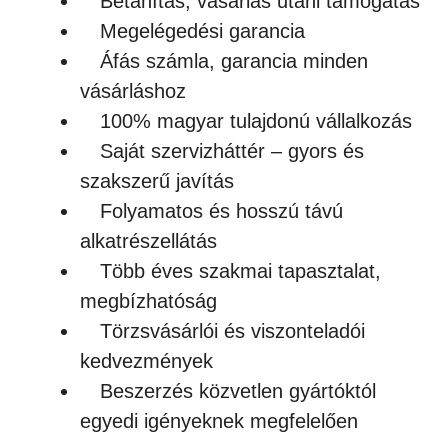
Betanítás, vásárlás utáni támogatás
Megelégedési garancia
Áfás számla, garancia minden
vásárláshoz
100% magyar tulajdonú vállalkozás
Saját szervizháttér – gyors és
szakszerű javítás
Folyamatos és hosszú távú
alkatrészellátás
Több éves szakmai tapasztalat,
megbízhatóság
Törzsvásárlói és viszonteladói
kedvezmények
Beszerzés közvetlen gyártóktól
egyedi igényeknek megfelelően