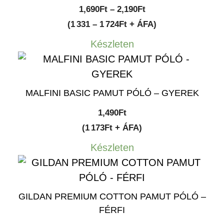
Ártartomány:
1,690
Ft
–
2,190
Ft
1,690Ft
(1 331 – 1 724Ft + ÁFA)
-
Készleten
2,190Ft
MALFINI BASIC PAMUT PÓLÓ – GYEREK
1,490
Ft
(1 173Ft + ÁFA)
Készleten
GILDAN PREMIUM COTTON PAMUT PÓLÓ –
FÉRFI