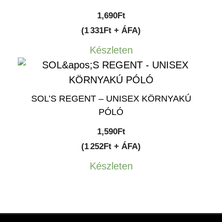
1,690
Ft
(1 331Ft + ÁFA)
Készleten
SOL’S REGENT – UNISEX KÖRNYAKÚ
PÓLÓ
1,590
Ft
(1 252Ft + ÁFA)
Készleten