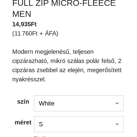
FULL ZIP MICRO-FLEECE
MEN
14,935
Ft
(11 760Ft + ÁFA)
Modern megjelenésű, teljesen
cipzárazható, mikró szálas polár felső, 2
cipzáras zsebbel az elején, megerősített
nyakrésszel.
szín
méret