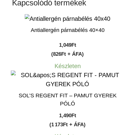
Kapcsolódó termékek
Antiallergén párnabélés 40×40
1,049
Ft
(826Ft + ÁFA)
Készleten
SOL’S REGENT FIT – PAMUT GYEREK
PÓLÓ
1,490
Ft
(1 173Ft + ÁFA)