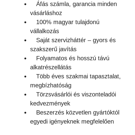
Áfás számla, garancia minden
vásárláshoz
100% magyar tulajdonú
vállalkozás
Saját szervizháttér – gyors és
szakszerű javítás
Folyamatos és hosszú távú
alkatrészellátás
Több éves szakmai tapasztalat,
megbízhatóság
Törzsvásárlói és viszonteladói
kedvezmények
Beszerzés közvetlen gyártóktól
egyedi igényeknek megfelelően