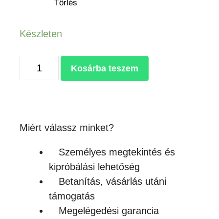
Törlés
Készleten
FULL
Kosárba teszem
ZIP
MICRO-
FLEECE
MEN
Miért válassz minket?
mennyiség
Személyes megtekintés és
kipróbálási lehetőség
Betanítás, vásárlás utáni
támogatás
Megelégedési garancia