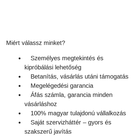
1,590
Ft
(1 252Ft + ÁFA)
Készleten
Miért válassz minket?
Személyes megtekintés és
kipróbálási lehetőség
Betanítás, vásárlás utáni támogatás
Megelégedési garancia
Áfás számla, garancia minden
vásárláshoz
100% magyar tulajdonú vállalkozás
Saját szervizháttér – gyors és
szakszerű javítás