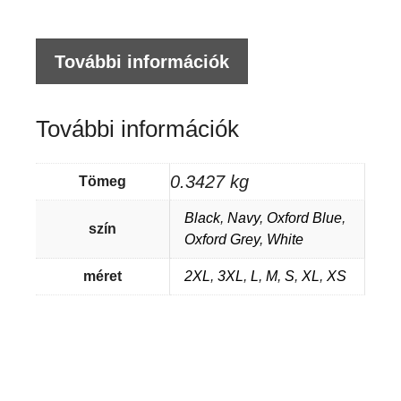
me
További információk
További információk
0.3427 kg
Tömeg
Black
,
Navy
,
Oxford Blue
,
szín
Oxford Grey
,
White
méret
2XL
,
3XL
,
L
,
M
,
S
,
XL
,
XS