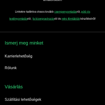
témakörökben!
Linkekre kattintva olvass tovább
csempenyomtatás
ról,
póló és
textilnyomtatás
ról,
fa lézergravírozás
ról és
retro fémtáblák
készítéséről!
Ismerj meg minket​
Karrierlehetőség
Rólunk
Vásárlás​
Szállítási lehetőségek