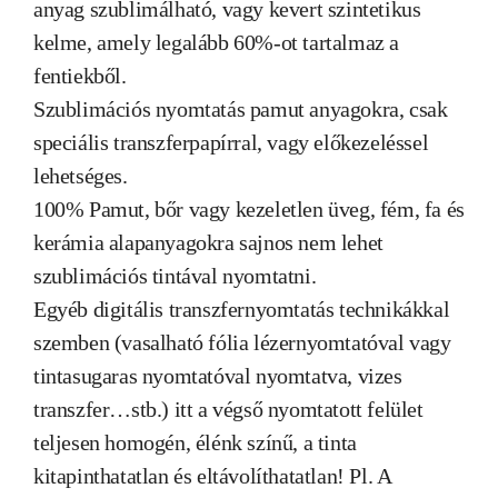
anyag szublimálható, vagy kevert szintetikus
kelme, amely legalább 60%-ot tartalmaz a
fentiekből.
Szublimációs nyomtatás pamut anyagokra, csak
speciális transzferpapírral, vagy előkezeléssel
lehetséges.
100% Pamut, bőr vagy kezeletlen üveg, fém, fa és
kerámia alapanyagokra sajnos nem lehet
szublimációs tintával nyomtatni.
Egyéb digitális transzfernyomtatás technikákkal
szemben (vasalható fólia lézernyomtatóval vagy
tintasugaras nyomtatóval nyomtatva, vizes
transzfer…stb.) itt a végső nyomtatott felület
teljesen homogén, élénk színű, a tinta
kitapinthatatlan és eltávolíthatatlan! Pl. A