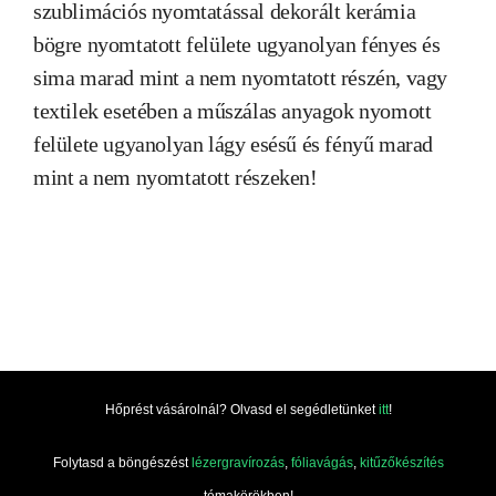
szublimációs nyomtatással dekorált kerámia
bögre nyomtatott felülete ugyanolyan fényes és
sima marad mint a nem nyomtatott részén, vagy
textilek esetében a műszálas anyagok nyomott
felülete ugyanolyan lágy esésű és fényű marad
mint a nem nyomtatott részeken!
Hőprést vásárolnál? Olvasd el segédletünket
itt
!
Folytasd a böngészést
lézergravírozás
,
fóliavágás
,
kitűzőkészítés