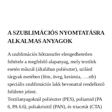
A SZUBLIMÁCIÓS NYOMTATÁSRA
ALKALMAS ANYAGOK
A szublimációs hőtranszfer elengedhetetlen
feltétele a megfelelő alapanyag, mely textilek
esetén műszál (általában poliészter), szilárd
tárgyak esetében (fém, üveg, kerámia, ….stb)
speciális szublimációs lakk bevonattal rendelkező
felületet jelent.
Textilanyagoknál poliészter (PES), poliamid (PA
6, PA 6.6), poliakrinitil (PAN), és triacetát (CTA)