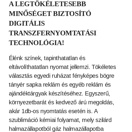
A LEGTÖKÉLETESEBB
MINŐSÉGET BIZTOSÍTÓ
DIGITÁLIS
TRANSZFERNYOMTATÁSI
TECHNOLÓGIA!
Élénk színek, tapinthatatlan és
eltávolíthatatlan nyomat jellemzi. Tökéletes
választás egyedi ruházat fényképes bögre
tányér sapka reklám és egyéb reklám és
ajándéktárgyak készítéséhez. Egyszerű,
környezetbarát és kedvező árú megoldás,
akár 1db-os nyomtatás esetén is. A
szublimáció kémiai folyamat, mely szilárd
halmazállapotból gáz halmazállapotba